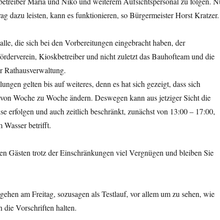
betreiber Maria und Niko und weiterem Aufsichtspersonal zu folgen. N
rag dazu leisten, kann es funktionieren, so Bürgermeister Horst Kratzer.
lle, die sich bei den Vorbereitungen eingebracht haben, der
rderverein, Kioskbetreiber und nicht zuletzt das Bauhofteam und die
er Rathausverwaltung.
ungen gelten bis auf weiteres, denn es hat sich gezeigt, dass sich
 von Woche zu Woche ändern. Deswegen kann aus jetziger Sicht die
e erfolgen und auch zeitlich beschränkt, zunächst von 13:00 – 17:00,
Wasser betrifft.
n Gästen trotz der Einschränkungen viel Vergnügen und bleiben Sie
gehen am Freitag, sozusagen als Testlauf, vor allem um zu sehen, wie
 die Vorschriften halten.