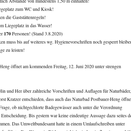
tlich Abstände von mindestens 1,50 m einhalten!
egeplatz zum WC und Kiosk!
en die Gaststättenregeln!
 Liegeplatz in das Wasser!
170
er
Personen! (Stand 3.8.2020)
n muss bis auf weiteres wg. Hygienevorschriften noch gesperrt bleibe
ge zu leisten!
Heng öffnet am kommenden Freitag, 12. Juni 2020 unter strengen
in und Her über zahlreiche Vorschriften und Auflagen für Naturbäder,
orst Kratzer entschieden, dass auch das Naturbad Postbauer-Heng öffn
 Frage, ob nichtgechlorte Badegewässer auch unter die Verordnung
ie Entscheidung. Bis gestern war keine eindeutige Aussage dazu seites d
mmen. Das Umweltbundesamt hatte in einem Umlaufschreiben unter