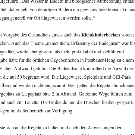
fgeführt: „Das Wasser in Bädern mit biologischer Aufbereitung enthäl
ttel, daher geht von derartigen Bädern ein gewisses Infektionsrisiko aus
gast generell vor Ort hingewiesen werden sollte.“
Kleinkinderbecken
 Vorgabe des Gesundheistamtes auch das
vorerst
bleben. Auch das Thema „namentliche Erfassung der Badegäste“ war bi
eklärt, wurde aber gestern, als nicht praktikabel und zielführend
abe hätte für die örtlichen Gegebenheiten in Postbauer-Heng zu einem
lichen Aufwand geführt. Die Badeaufsicht kontrolliert die Anzahl der
, die auf 50 begrenzt wird. Die Liegewiese, Spielplatz und GiB-Park
offen und werden nicht eingezäunt. Hier gelten die Regeln ähnlich eine
egeplatz zu Liegeplatz bitte 2 m Abstand. Getrennte Wege führen zum
nd auch zur Toilette. Die Umkleide und die Duschen bleiben gesperrt.
lagen im Außenbereich zur Verfügung.
äste sich an die Regeln zu halten und auch den Anweisungen der