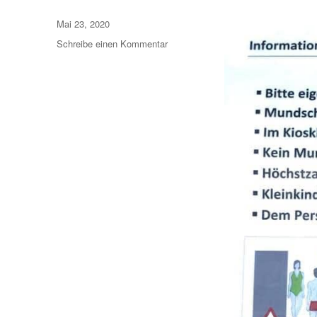
Veröffentlicht
Mai 23, 2020
am
zu
Schreibe einen Kommentar
Öffnung