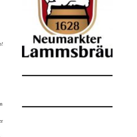
n!
en
er