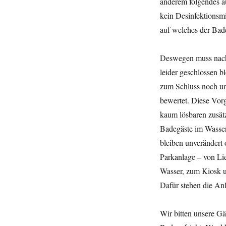
anderem folgendes au
kein Desinfektionsmi
auf welches der Bade
Deswegen muss nach
leider geschlossen 
zum Schluss noch ung
bewertet. Diese Vorg
kaum lösbaren zusätz
Badegäste im Wasser
bleiben unverändert 
Parkanlage – von Li
Wasser, zum Kiosk u
Dafür stehen die An
Wir bitten unsere G