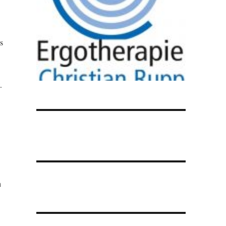
s
.
h