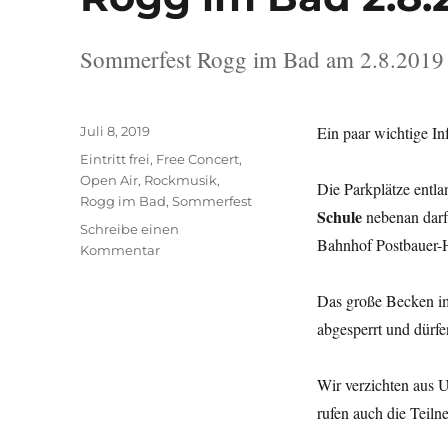
Sommerfest Rogg im Bad am 2.8.2019
Veröffentlicht
Ein paar wichtige In
Juli 8, 2019
am
Schlagwörter
Eintritt frei
,
Free Concert
,
Open Air
,
Rockmusik
,
Die Parkplätze entla
Rogg im Bad
,
Sommerfest
Schule
nebenan darf
Schreibe einen
Bahnhof Postbauer-H
zu
Kommentar
Rogg
im
Das große Becken 
Bad
abgesperrt und dürf
2.8.2019
Wir verzichten aus 
rufen auch die Teiln