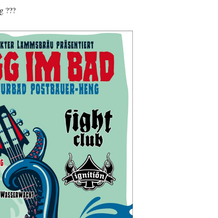
g ???