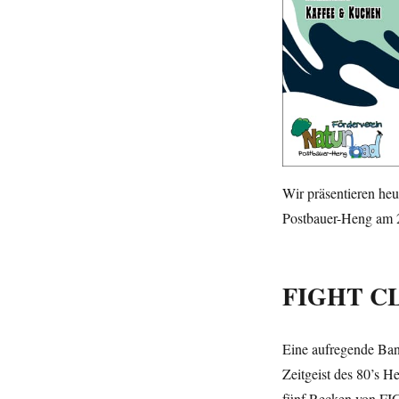
Wir präsentieren he
Postbauer-Heng am 
FIGHT CL
Eine aufregende Ban
Zeitgeist des 80’s H
fünf Recken von FI