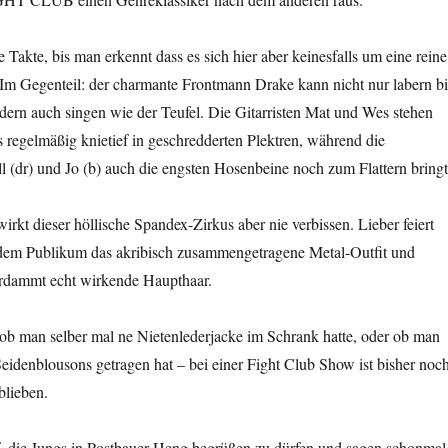
e Takte, bis man erkennt dass es sich hier aber keinesfalls um eine reine
 Im Gegenteil: der charmante Frontmann Drake kann nicht nur labern bi
dern auch singen wie der Teufel. Die Gitarristen Mat und Wes stehen
regelmäßig knietief in geschredderten Plektren, während die
 (dr) und Jo (b) auch die engsten Hosenbeine noch zum Flattern bringt
 wirkt dieser höllische Spandex-Zirkus aber nie verbissen. Lieber feiert
em Publikum das akribisch zusammengetragene Metal-Outfit und
verdammt echt wirkende Haupthaar.
 ob man selber mal ne Nietenlederjacke im Schrank hatte, oder ob man
eidenblousons getragen hat – bei einer Fight Club Show ist bisher noc
blieben.
uf, die Jungs in Postbauer-Heng begrüßen zu dürfen und sagen schonmal