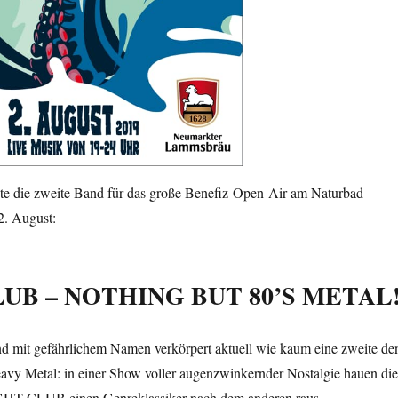
ute die zweite Band für das große Benefiz-Open-Air am Naturbad
2. August:
UB – NOTHING BUT 80’S METAL
d mit gefährlichem Namen verkörpert aktuell wie kaum eine zweite de
eavy Metal: in einer Show voller augenzwinkernder Nostalgie hauen die
GHT CLUB einen Genreklassiker nach dem anderen raus.