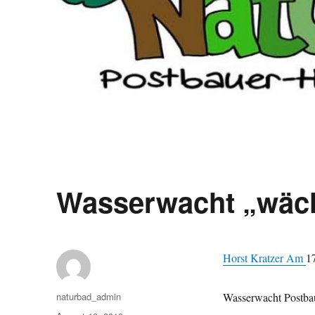
Wasserwacht „wäc
Horst Kratzer Am
1
Autor
naturbad_admin
Wasserwacht Postba