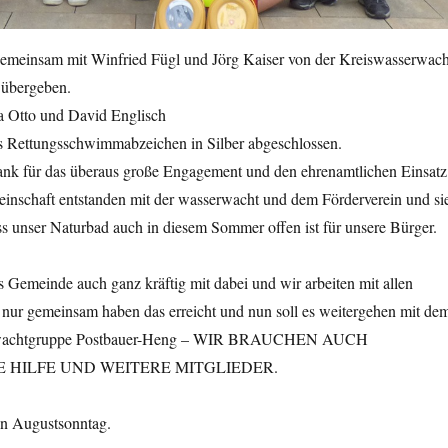
gemeinsam mit Winfried Fügl und Jörg Kaiser von der Kreiswasserwach
 übergeben.
ta Otto und David Englisch
as Rettungsschwimmabzeichen in Silber abgeschlossen.
ank für das überaus große Engagement und den ehrenamtlichen Einsatz
meinschaft entstanden mit der wasserwacht und dem Förderverein und si
ass unser Naturbad auch in diesem Sommer offen ist für unsere Bürger.
ls Gemeinde auch ganz kräftig mit dabei und wir arbeiten mit allen
nur gemeinsam haben das erreicht und nun soll es weitergehen mit de
rwachtgruppe Postbauer-Heng – WIR BRAUCHEN AUCH
 HILFE UND WEITERE MITGLIEDER.
en Augustsonntag.