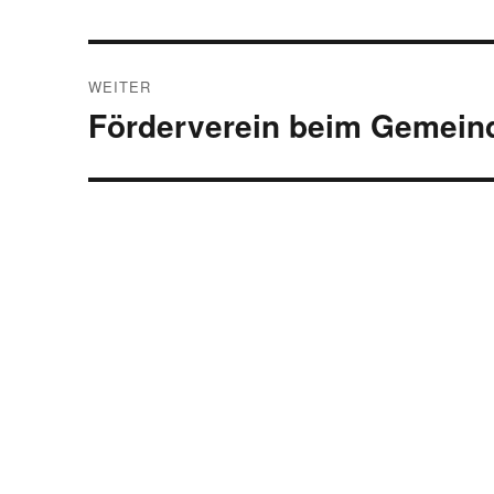
Beitrag:
WEITER
Förderverein beim Gemein
Nächster
Beitrag: