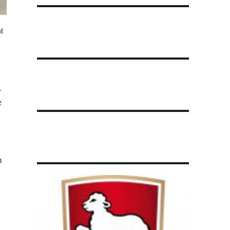
t
.
e
m