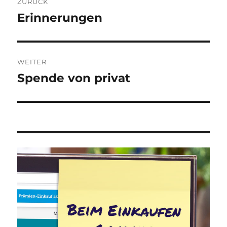
ZURÜCK
Erinnerungen
Vorheriger
Beitrag:
WEITER
Spende von privat
Nächster
Beitrag: