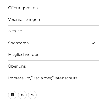
Öffnungszeiten
Veranstaltungen
Anfahrt
Unterme
Sponsoren
öffnen
Mitglied werden
Über uns
Impressum/Disclaimer/Datenschutz
Facebook
Bericht
Badenixe
zum
wirbt