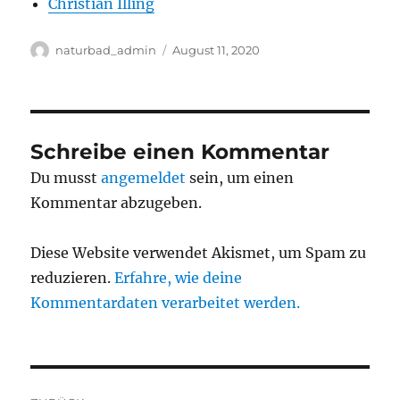
Christian Illing
Autor
Veröffentlicht
naturbad_admin
August 11, 2020
am
Schreibe einen Kommentar
Du musst
angemeldet
sein, um einen
Kommentar abzugeben.
Diese Website verwendet Akismet, um Spam zu
reduzieren.
Erfahre, wie deine
Kommentardaten verarbeitet werden.
Beitragsnavigation