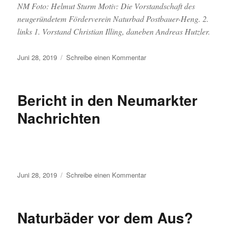
NM Foto: Helmut Sturm Motiv: Die Vorstandschaft des
neugeründetem Förderverein Naturbad Postbauer-Heng. 2.
links 1. Vorstand Christian Illing, daneben Andreas Hutzler.
Veröffentlicht
zu
Juni 28, 2019
Schreibe einen Kommentar
am
Vorstand
des
Fördervereins
Bericht in den Neumarkter
Nachrichten
Veröffentlicht
zu
Juni 28, 2019
Schreibe einen Kommentar
am
Bericht
in
den
Naturbäder vor dem Aus?
Neumarkter
Nachrichten