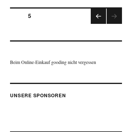
sucht
Seitennummerierung
Wasserwacht
SEITE
5
VOR
der
HERI
GE
Beiträge
SEIT
E
Beim Online-Einkauf gooding nicht vergessen
UNSERE SPONSOREN