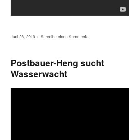
Veröffentlicht
zu
Juni 28, 2019
Schreibe einen Kommentar
am
Naturbäder
vor
dem
Postbauer-Heng sucht
Aus?
Wasserwacht